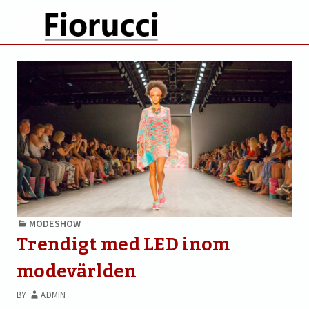
MODESHOW
Trendigt med LED inom
modevärlden
BY
ADMIN