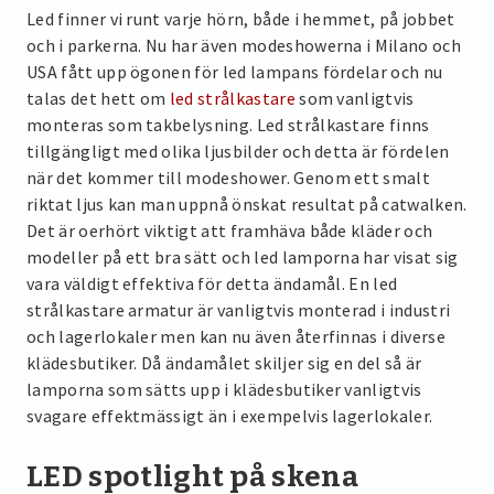
Led finner vi runt varje hörn, både i hemmet, på jobbet
och i parkerna. Nu har även modeshowerna i Milano och
USA fått upp ögonen för led lampans fördelar och nu
talas det hett om
led strålkastare
som vanligtvis
monteras som takbelysning. Led strålkastare finns
tillgängligt med olika ljusbilder och detta är fördelen
när det kommer till modeshower. Genom ett smalt
riktat ljus kan man uppnå önskat resultat på catwalken.
Det är oerhört viktigt att framhäva både kläder och
modeller på ett bra sätt och led lamporna har visat sig
vara väldigt effektiva för detta ändamål. En led
strålkastare armatur är vanligtvis monterad i industri
och lagerlokaler men kan nu även återfinnas i diverse
klädesbutiker. Då ändamålet skiljer sig en del så är
lamporna som sätts upp i klädesbutiker vanligtvis
svagare effektmässigt än i exempelvis lagerlokaler.
LED spotlight på skena