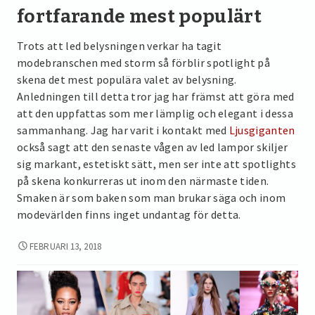
fortfarande mest populärt
Trots att led belysningen verkar ha tagit
modebranschen med storm så förblir spotlight på
skena det mest populära valet av belysning.
Anledningen till detta tror jag har främst att göra med
att den uppfattas som mer lämplig och elegant i dessa
sammanhang. Jag har varit i kontakt med
Ljusgiganten
också sagt att den senaste vågen av led lampor skiljer
sig markant, estetiskt sätt, men ser inte att spotlights
på skena konkurreras ut inom den närmaste tiden.
Smaken är som baken som man brukar säga och inom
modevärlden finns inget undantag för detta.
TRENDIGT
FEBRUARI 13, 2018
MED
LED
INOM
MODEVÄRLDEN